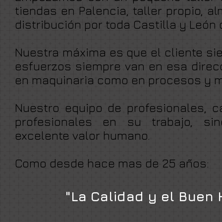
tiendas en Palencia, taller propio, 
distribución por toda Castilla y León
Nuestra máxima es que el cliente si
esfuerzos siempre van en esa direcc
en maquinaria como en procesos y ma
Nuestro equipo de profesionales, c
profesionales en su trabajo, 
excelente valor humano.
Como desde hace mas de 25 años:
"La Calidad y el Buen